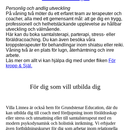
Personlig och andlig utveckling
På våning två möter du ett erfaret team av terapeuter och
coacher, alla med ett gemensamt mål: att ge dig en trygg,
professionell och helhetstäckande upplevelse av hållbar
utveckling och välmående.
Här kan du boka samtalsterapi, parterapi, stress- eller
föräldracoaching. Du kan även besöka våra
kroppsterapeuter för behandlingar inom shiatsu eller reiki.
Våning två är en plats för lugn, återhämtning och inre
arbete.
Läs mer om allt vi kan hjälpa dig med under fliken
För
kropp & Själ.
För dig som vill utbilda dig
Villa Linnea är också hem för Grundstenar Education, där du
kan utbilda dig till coach med fördjupning inom föräldraskap
eller stress och utmattning eller till samtalsterapeut med en
modern psykodynamisk och holistisk inriktning. Vi erbjuder
även fortbildningskurser för dig som arbetar inom relationella